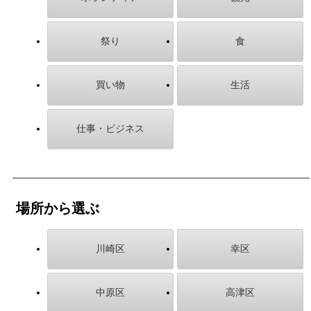
祭り
食
買い物
生活
仕事・ビジネス
場所から選ぶ
川崎区
幸区
中原区
高津区