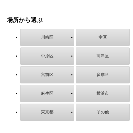
場所から選ぶ
川崎区
幸区
中原区
高津区
宮前区
多摩区
麻生区
横浜市
東京都
その他