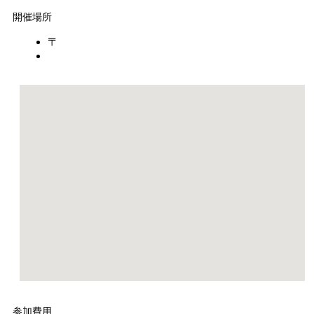
開催場所
〒
参加費用