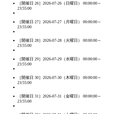
［開催日 26］2026-07-26（日曜日） 00:00:00～
23:55:00
［開催日 27］2026-07-27（月曜日） 00:00:00～
23:55:00
［開催日 28］2026-07-28（火曜日） 00:00:00～
23:55:00
［開催日 29］2026-07-29（水曜日） 00:00:00～
23:55:00
［開催日 30］2026-07-30（木曜日） 00:00:00～
23:55:00
［開催日 31］2026-07-31（金曜日） 00:00:00～
23:55:00