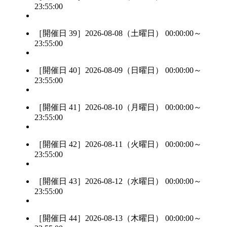
23:55:00
［開催日 39］2026-08-08（土曜日） 00:00:00～
23:55:00
［開催日 40］2026-08-09（日曜日） 00:00:00～
23:55:00
［開催日 41］2026-08-10（月曜日） 00:00:00～
23:55:00
［開催日 42］2026-08-11（火曜日） 00:00:00～
23:55:00
［開催日 43］2026-08-12（水曜日） 00:00:00～
23:55:00
［開催日 44］2026-08-13（木曜日） 00:00:00～