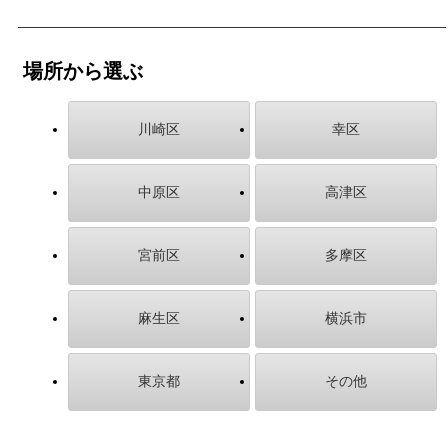
場所から選ぶ
川崎区
幸区
中原区
高津区
宮前区
多摩区
麻生区
横浜市
東京都
その他