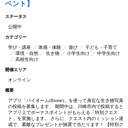
ベント】
ステータス
公開中
カテゴリー
学び・講座
体感・体験
遊び
子ども・子育て
環境・自然
生き物
小学生向け
中学生向け
高校生向け
開催エリア
オンライン
概要
アプリ「バイオーム(Biome)」を使って身近な生き物写真
の投稿を募集します。 期間中は、川崎市内で投稿すると
アプリ上でボーナスポイントがもらえる「特別クエス
ト」を実施します。 さらに、クエスト内のミッション達
成で、素敵なプレゼントが抽選で当たります！ 【特別ク