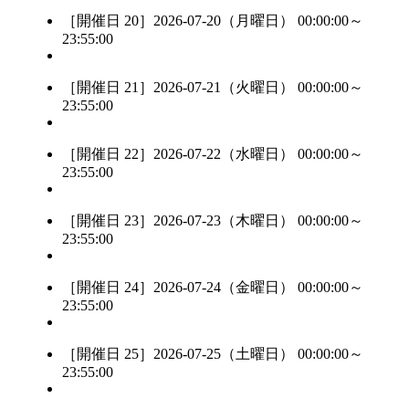
［開催日 20］2026-07-20（月曜日） 00:00:00～
23:55:00
［開催日 21］2026-07-21（火曜日） 00:00:00～
23:55:00
［開催日 22］2026-07-22（水曜日） 00:00:00～
23:55:00
［開催日 23］2026-07-23（木曜日） 00:00:00～
23:55:00
［開催日 24］2026-07-24（金曜日） 00:00:00～
23:55:00
［開催日 25］2026-07-25（土曜日） 00:00:00～
23:55:00