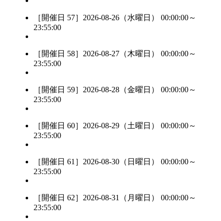
［開催日 57］2026-08-26（水曜日） 00:00:00～
23:55:00
［開催日 58］2026-08-27（木曜日） 00:00:00～
23:55:00
［開催日 59］2026-08-28（金曜日） 00:00:00～
23:55:00
［開催日 60］2026-08-29（土曜日） 00:00:00～
23:55:00
［開催日 61］2026-08-30（日曜日） 00:00:00～
23:55:00
［開催日 62］2026-08-31（月曜日） 00:00:00～
23:55:00