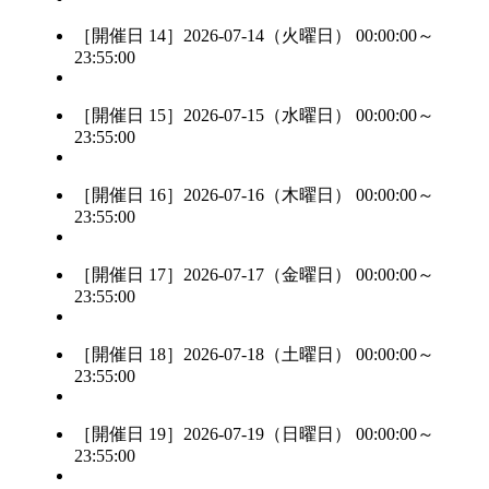
［開催日 14］2026-07-14（火曜日） 00:00:00～
23:55:00
［開催日 15］2026-07-15（水曜日） 00:00:00～
23:55:00
［開催日 16］2026-07-16（木曜日） 00:00:00～
23:55:00
［開催日 17］2026-07-17（金曜日） 00:00:00～
23:55:00
［開催日 18］2026-07-18（土曜日） 00:00:00～
23:55:00
［開催日 19］2026-07-19（日曜日） 00:00:00～
23:55:00