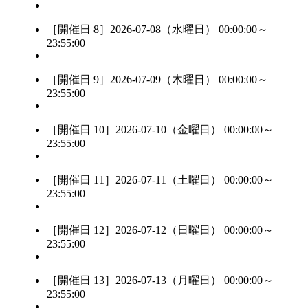
［開催日 8］2026-07-08（水曜日） 00:00:00～
23:55:00
［開催日 9］2026-07-09（木曜日） 00:00:00～
23:55:00
［開催日 10］2026-07-10（金曜日） 00:00:00～
23:55:00
［開催日 11］2026-07-11（土曜日） 00:00:00～
23:55:00
［開催日 12］2026-07-12（日曜日） 00:00:00～
23:55:00
［開催日 13］2026-07-13（月曜日） 00:00:00～
23:55:00