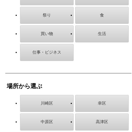
祭り
食
買い物
生活
仕事・ビジネス
場所から選ぶ
川崎区
幸区
中原区
高津区