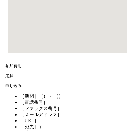
参加費用
定員
申し込み
［期間］（）～ （）
［電話番号］
［ファックス番号］
［メールアドレス］
［URL］
［宛先］〒