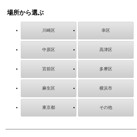
場所から選ぶ
川崎区
幸区
中原区
高津区
宮前区
多摩区
麻生区
横浜市
東京都
その他