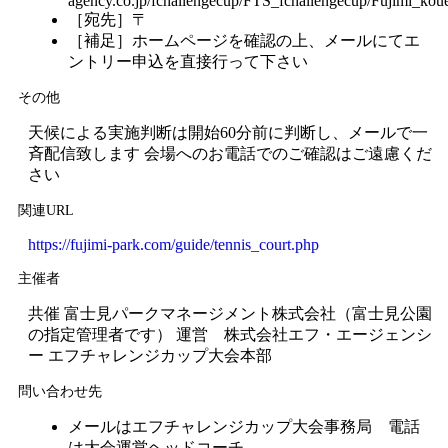
agency.co.jp/fchallengecup/FTS_fchallengecup/Fujimi_kou
［宛先］〒
［補足］ホームページを確認の上、メールにてエ
ントリー申込を直接行って下さい
その他
天候による実施判断は開始60分前に判断し、メールで一
斉配信致します 会場へのお電話でのご確認はご遠慮くだ
さい
関連URL
https://fujimi-park.com/guide/tennis_court.php
主催者
共催 富士見パークマネージメント株式会社（富士見公園
の指定管理者です） 運営 株式会社エフ・エージェンシ
ー エフチャレンジカップ大会本部
問い合わせ先
メールはエフチャレンジカップ大会事務局 電話
は大会運営ヘッドコーチ