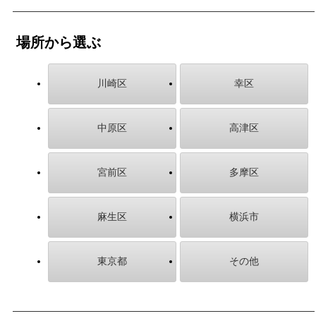
場所から選ぶ
川崎区
幸区
中原区
高津区
宮前区
多摩区
麻生区
横浜市
東京都
その他