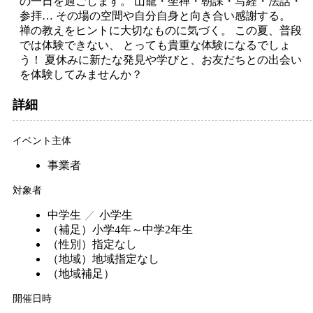
の一日を過ごします。 山籠・坐禅・朝課・写経・法話・
参拝… その場の空間や自分自身と向き合い感謝する。
禅の教えをヒントに大切なものに気づく。 この夏、普段
では体験できない、 とっても貴重な体験になるでしょ
う！ 夏休みに新たな発見や学びと、お友だちとの出会い
を体験してみませんか？
詳細
イベント主体
事業者
対象者
中学生
小学生
（補足）
小学4年～中学2年生
（性別）
指定なし
（地域）
地域指定なし
（地域補足）
開催日時