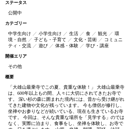
ステータス
公開中
カテゴリー
中学生向け
小学生向け
生活
食
観光
環
境・自然
子ども・子育て
文化・芸術
コミュニ
ティ・交流
遊び
体感・体験
学び・講座
開催エリア
その他
概要
「大雄山最乗寺でこの夏、貴重な体験！」 大雄山最乗寺
は、600年以上もの間、人々に大切にされてきたお寺で
す。 深い杉の森に囲まれた境内には、昔から受け継がれ
てきた建物や文化が残っています。 今も僧侶が修行し、
坐禅やお参りなどが続いている、現在も生きているお寺
です。 今回は、そんな貴重な場所を「見学する」のでは
なく、実際に泊まり、食事をし、坐禅を体験し、お寺で