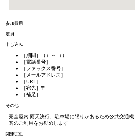
参加費用
定員
申し込み
［期間］（）～ （）
［電話番号］
［ファックス番号］
［メールアドレス］
［URL］
［宛先］〒
［補足］
その他
完全屋内 雨天決行、駐車場に限りがあるため公共交通機
関のご利用をお勧めします
関連URL