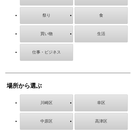
祭り
食
買い物
生活
仕事・ビジネス
場所から選ぶ
川崎区
幸区
中原区
高津区