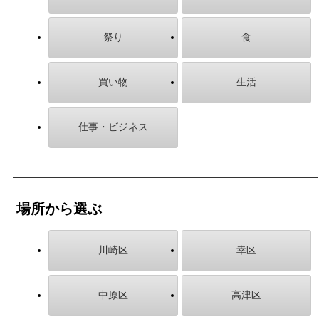
祭り
食
買い物
生活
仕事・ビジネス
場所から選ぶ
川崎区
幸区
中原区
高津区