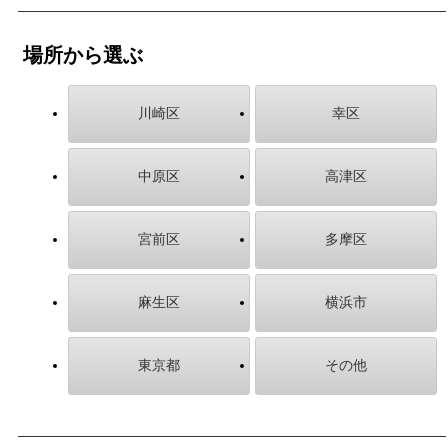
場所から選ぶ
川崎区
幸区
中原区
高津区
宮前区
多摩区
麻生区
横浜市
東京都
その他