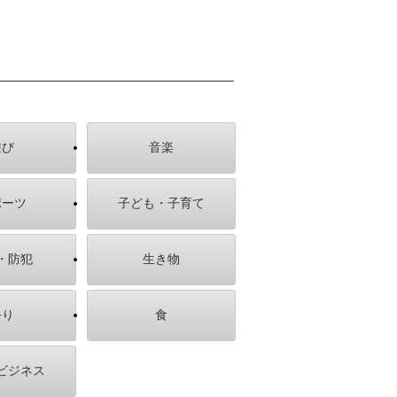
遊び
音楽
ポーツ
子ども・子育て
・防犯
生き物
祭り
食
ビジネス