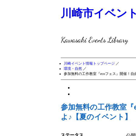
川崎市イベン
Kawasaki Events Library
川崎イベント情報トップページ
／
環境・自然
／
参加無料の工作教室『ecoフェス』開催！
参加無料の工作教室『
よ♪【夏のイベント】
ステータス
公開