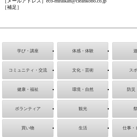
［メールアドレス］eco-miraikan@cleankobo.co.jp
［補足］
学び・講座
体感・体験
コミュニティ・交流
文化・芸術
ス
健康・福祉
環境・自然
防災
ボランティア
観光
買い物
生活
仕事・