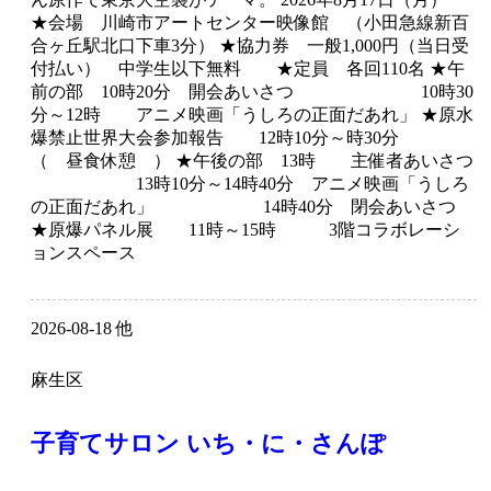
★会場 川崎市アートセンター映像館 （小田急線新百
合ヶ丘駅北口下車3分） ★協力券 一般1,000円（当日受
付払い） 中学生以下無料 ★定員 各回110名 ★午
前の部 10時20分 開会あいさつ 10時30
分～12時 アニメ映画「うしろの正面だあれ」 ★原水
爆禁止世界大会参加報告 12時10分～時30分
（ 昼食休憩 ） ★午後の部 13時 主催者あいさつ
13時10分～14時40分 アニメ映画「うしろ
の正面だあれ」 14時40分 閉会あいさつ
★原爆パネル展 11時～15時 3階コラボレーシ
ョンスペース
2026-08-18 他
麻生区
子育てサロン いち・に・さんぽ