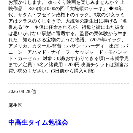
お預かりします。 ゆっくり映画を楽しみませんか？ 上
映作品： 8/26(水)10:00の回『大統領のケーキ』 ◆90年
代、サダム・フセイン政権下のイラク。9歳の少女ラミ
アはクラスのくじ引きで、大統領の誕生日に捧げる゛名
誉ある”ケーキ係に任命されるが、祖母と街に出た彼女
は思いがけない事態に遭遇する。監督の実体験から生ま
れた、知られざる宝物のような物語。 (2025年/イラク、
アメリカ、カタール/監督：ハサン・ハーディ 出演：バ
ニーン・アハマド・ナイーフ、サッジャード・モハンマ
ド・カーセム） 対象：0歳(おすわりできる頃)～未就学児
まで／定員：5名／諸費用：200円 映画チケットは別途お
買い求めください。(3日前から購入可能)
2026-08-28 他
麻生区
中高生タイム勉強会