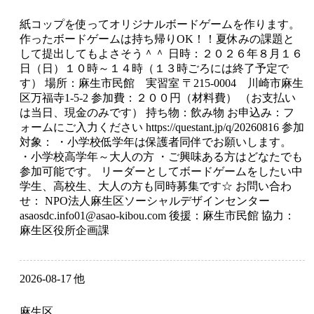
紙コップを使ってオリジナルボードゲームを作ります。
作ったボードゲームは持ち帰りOK！！夏休みの課題と
して提出してもよさそう＾＾ 日時：２０２６年８月１６
日（日）１０時～１４時（１３時ごろには終了予定で
す） 場所：麻生市民館 実習室 〒215-0004 川崎市麻生
区万福寺1-5-2 参加費：２００円（材料費） （お支払い
は当日、現金のみです） 持ち物：飲み物 お申込み：フ
ォームにご入力ください https://questant.jp/q/20260816 参加
対象： ・小学校低学年は保護者同伴でお願いします。
・小学校高学年～大人の方 ・ご興味ある方はどなたでも
参加可能です。 リーダーとしてボードゲームをしたい中
学生、高校生、大人の方も同時募集です☆ お問い合わ
せ： NPO法人麻生区ソーシャルデザインセンター
asaosdc.info01@asao-kibou.com 後援：麻生市民館 協力：
麻生区役所企画課
2026-08-17 他
麻生区