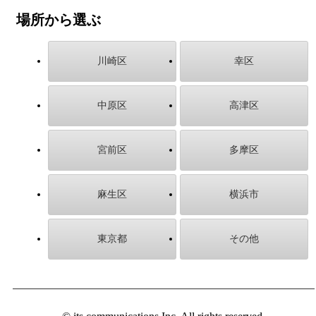
場所から選ぶ
川崎区
幸区
中原区
高津区
宮前区
多摩区
麻生区
横浜市
東京都
その他