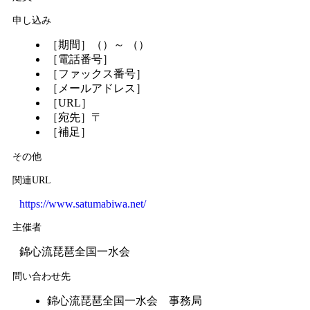
申し込み
［期間］（）～ （）
［電話番号］
［ファックス番号］
［メールアドレス］
［URL］
［宛先］〒
［補足］
その他
関連URL
https://www.satumabiwa.net/
主催者
錦心流琵琶全国一水会
問い合わせ先
錦心流琵琶全国一水会 事務局