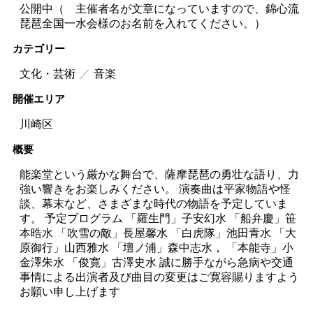
公開中（ 主催者名が文章になっていますので、錦心流
琵琶全国一水会様のお名前を入れてください。）
カテゴリー
文化・芸術
音楽
開催エリア
川崎区
概要
能楽堂という厳かな舞台で、薩摩琵琶の勇壮な語り、力
強い響きをお楽しみください。 演奏曲は平家物語や怪
談、幕末など、さまざまな時代の物語を予定していま
す。 予定プログラム 「羅生門」子安幻水 「船弁慶」笹
本晧水 「吹雪の敵」長屋馨水 「白虎隊」池田青水 「大
原御行」山西雅水 「壇ノ浦」森中志水， 「本能寺」小
金澤朱水 「俊寛」古澤史水 誠に勝手ながら急病や交通
事情による出演者及び曲目の変更はご寛容賜りますよう
お願い申し上げます