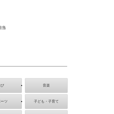
担当
遊び
音楽
ポーツ
子ども・子育て