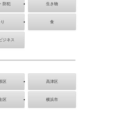
・防犯
生き物
祭り
食
ビジネス
原区
高津区
生区
横浜市