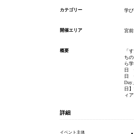
カテゴリー
学び
開催エリア
宮前
概要
「す
ちの
ら学
日 
日 
Da
日】
ィア
詳細
イベント主体