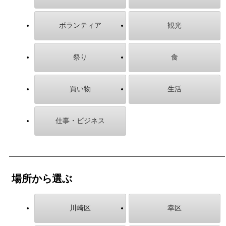
ボランティア
観光
祭り
食
買い物
生活
仕事・ビジネス
場所から選ぶ
川崎区
幸区