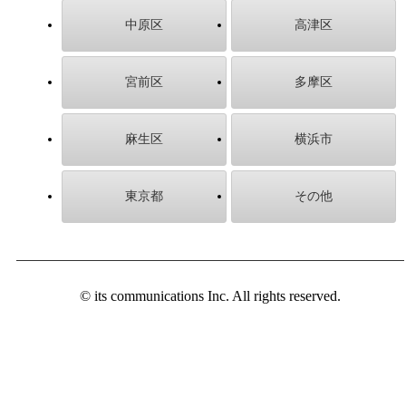
中原区
高津区
宮前区
多摩区
麻生区
横浜市
東京都
その他
© its communications Inc. All rights reserved.