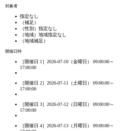
対象者
指定なし
（補足）
（性別）
指定なし
（地域）
地域指定なし
（地域補足）
開催日時
［開催日 1］2026-07-10（金曜日） 09:00:00～
17:00:00
［開催日 2］2026-07-11（土曜日） 09:00:00～
17:00:00
［開催日 3］2026-07-12（日曜日） 09:00:00～
17:00:00
［開催日 4］2026-07-13（月曜日） 09:00:00～