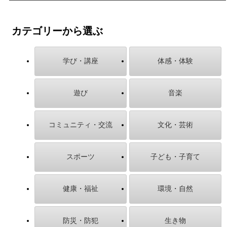
カテゴリーから選ぶ
学び・講座
体感・体験
遊び
音楽
コミュニティ・交流
文化・芸術
スポーツ
子ども・子育て
健康・福祉
環境・自然
防災・防犯
生き物