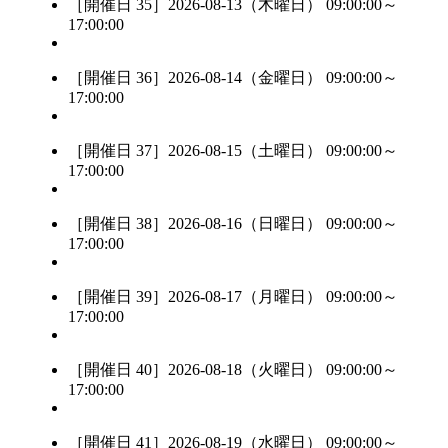
［開催日 35］2026-08-13（木曜日） 09:00:00～
17:00:00
［開催日 36］2026-08-14（金曜日） 09:00:00～
17:00:00
［開催日 37］2026-08-15（土曜日） 09:00:00～
17:00:00
［開催日 38］2026-08-16（日曜日） 09:00:00～
17:00:00
［開催日 39］2026-08-17（月曜日） 09:00:00～
17:00:00
［開催日 40］2026-08-18（火曜日） 09:00:00～
17:00:00
［開催日 41］2026-08-19（水曜日） 09:00:00～