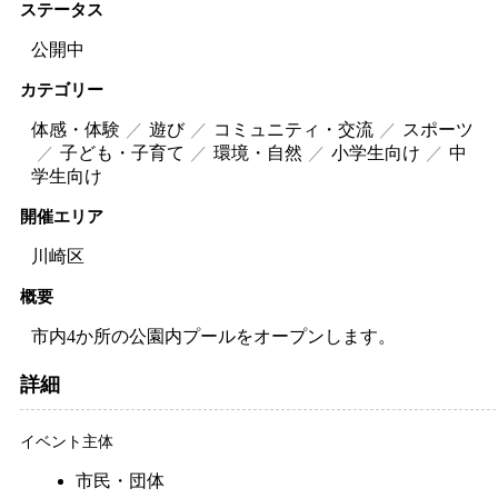
ステータス
公開中
カテゴリー
体感・体験
遊び
コミュニティ・交流
スポーツ
子ども・子育て
環境・自然
小学生向け
中
学生向け
開催エリア
川崎区
概要
市内4か所の公園内プールをオープンします。
詳細
イベント主体
市民・団体