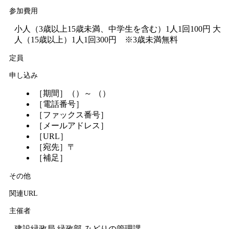
参加費用
小人（3歳以上15歳未満、中学生を含む）1人1回100円 大
人（15歳以上）1人1回300円 ※3歳未満無料
定員
申し込み
［期間］（）～ （）
［電話番号］
［ファックス番号］
［メールアドレス］
［URL］
［宛先］〒
［補足］
その他
関連URL
主催者
建設緑政局 緑政部 みどりの管理課