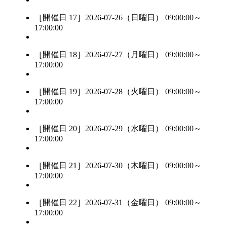
［開催日 17］2026-07-26（日曜日） 09:00:00～
17:00:00
［開催日 18］2026-07-27（月曜日） 09:00:00～
17:00:00
［開催日 19］2026-07-28（火曜日） 09:00:00～
17:00:00
［開催日 20］2026-07-29（水曜日） 09:00:00～
17:00:00
［開催日 21］2026-07-30（木曜日） 09:00:00～
17:00:00
［開催日 22］2026-07-31（金曜日） 09:00:00～
17:00:00