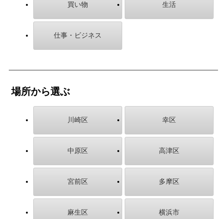
買い物
生活
仕事・ビジネス
場所から選ぶ
川崎区
幸区
中原区
高津区
宮前区
多摩区
麻生区
横浜市