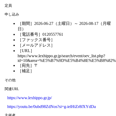
定員
申し込み
［期間］2026-06-27（土曜日）～ 2026-08-17（月曜
日）
［電話番号］0120557761
［ファックス番号］
［メールアドレス］
［URL］
https://www.lexhippo.gr.jp/search/event/oev_list.php?
id=10&area=%E5%B7%9D%E5%B4%8E%E5%B8%8
［宛先］〒
［補足］
その他
関連URL
https://www.lexhippo.gr.jp/
https://youtu.be/0ubd98ZdNos?si=g-ielHiZr8fXYdDa
主催者