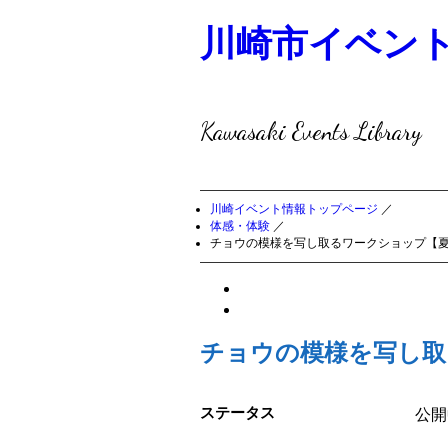
川崎市イベン
Kawasaki Events Library
川崎イベント情報トップページ
／
体感・体験
／
チョウの模様を写し取るワークショップ【
チョウの模様を写し取
ステータス
公開