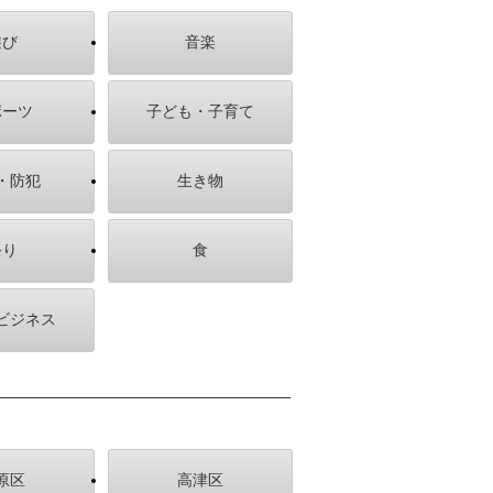
遊び
音楽
ポーツ
子ども・子育て
・防犯
生き物
祭り
食
ビジネス
原区
高津区