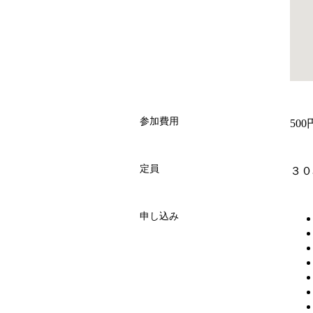
参加費用
500
定員
３０
申し込み