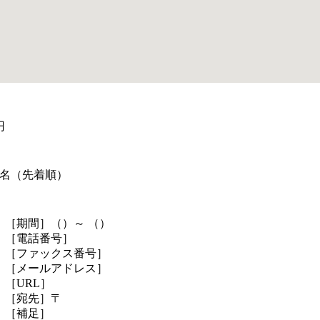
円
名（先着順）
［期間］（）～ （）
［電話番号］
［ファックス番号］
［メールアドレス］
［URL］
［宛先］〒
［補足］