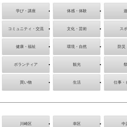
学び・講座
体感・体験
コミュニティ・交流
文化・芸術
ス
健康・福祉
環境・自然
防災
ボランティア
観光
買い物
生活
仕事・
川崎区
幸区
中